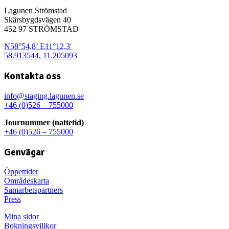
Lagunen Strömstad
Skärsbygdsvägen 40
452 97 STRÖMSTAD
N58°54,8’ E11°12,3′
58.913544, 11.205093
Kontakta oss
info@staging.lagunen.se
+46 (0)526 – 755000
Journummer (nattetid)
+46 (0)526 – 755000
Genvägar
Öppettider
Områdeskarta
Samarbetspartners
Press
Mina sidor
Bokningsvillkor