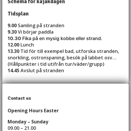
Schema för kajakdagen
Tidsplan
9.00
Samling på stranden
9.30
Vi börjar paddla
10.30
Fika på en mysig kobbe eller strand.
12.00
Lunch
13.30
Tid för till exempel bad, utforska stranden,
snorkling, ostronspaning, besök på labbet osv…
(Hållpunkter i tid utifrån tur/väder/grupp)
14.45
Avslut på stranden
Contact us
Opening Hours Easter
Monday – Sunday
09.00 – 21.00