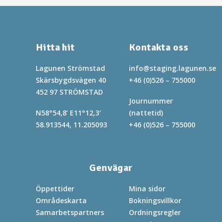
Hitta hit
Kontakta oss
Lagunen Strömstad
info@staging.lagunen.se
Skärsbygdsvägen 40
+46 (0)526 – 755000
452 97 STRÖMSTAD
Journummer
N58°54,8’ E11°12,3′
(nattetid)
58.913544, 11.205093
+46 (0)526 – 755000
Genvägar
Öppettider
Mina sidor
Områdeskarta
Bokningsvillkor
Samarbetspartners
Ordningsregler