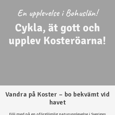
En upplevelse i Bohuslän!
Cykla, ät gott och
upplev Kosteröarna!
Vandra på Koster – bo bekvämt vid
havet
Följ med på en oförglömlig naturupplevelse i Sveriges