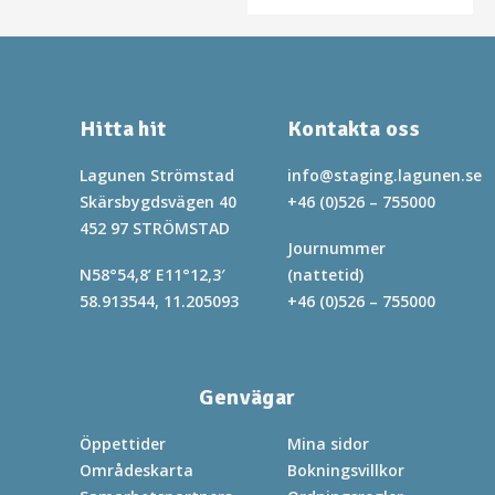
Hitta hit
Kontakta oss
Lagunen Strömstad
info@staging.lagunen.se
Skärsbygdsvägen 40
+46 (0)526 – 755000
452 97 STRÖMSTAD
Journummer
N58°54,8’ E11°12,3′
(nattetid)
58.913544, 11.205093
+46 (0)526 – 755000
Genvägar
Öppettider
Mina sidor
Områdeskarta
Bokningsvillkor