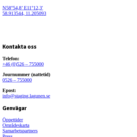
N58°54,8’ E11°12,3′
58.913544, 11.205093
Kontakta oss
Telefon:
+46 (0)526 – 755000
Journummer (nattetid)
0526 – 755000
Epost:
info@staging.lagunen.se
Genvägar
Öppettider
Områdeskarta
Samarbetspartners
Press