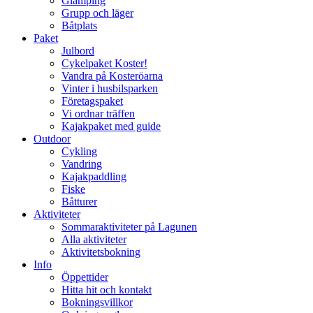
Glamping
Grupp och läger
Båtplats
Paket
Julbord
Cykelpaket Koster!
Vandra på Kosteröarna
Vinter i husbilsparken
Företagspaket
Vi ordnar träffen
Kajakpaket med guide
Outdoor
Cykling
Vandring
Kajakpaddling
Fiske
Båtturer
Aktiviteter
Sommaraktiviteter på Lagunen
Alla aktiviteter
Aktivitetsbokning
Info
Öppettider
Hitta hit och kontakt
Bokningsvillkor