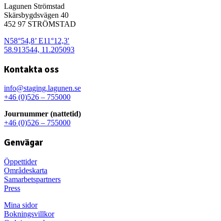
Lagunen Strömstad
Skärsbygdsvägen 40
452 97 STRÖMSTAD
N58°54,8’ E11°12,3′
58.913544, 11.205093
Kontakta oss
info@staging.lagunen.se
+46 (0)526 – 755000
Journummer (nattetid)
+46 (0)526 – 755000
Genvägar
Öppettider
Områdeskarta
Samarbetspartners
Press
Mina sidor
Bokningsvillkor