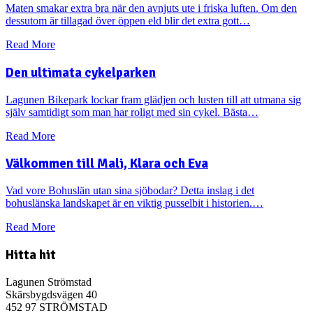
Maten smakar extra bra när den avnjuts ute i friska luften. Om den
dessutom är tillagad över öppen eld blir det extra gott…
Read More
Den ultimata cykelparken
Lagunen Bikepark lockar fram glädjen och lusten till att utmana sig
själv samtidigt som man har roligt med sin cykel. Bästa…
Read More
Välkommen till Mali, Klara och Eva
Vad vore Bohuslän utan sina sjöbodar? Detta inslag i det
bohuslänska landskapet är en viktig pusselbit i historien.…
Read More
Hitta hit
Lagunen Strömstad
Skärsbygdsvägen 40
452 97 STRÖMSTAD