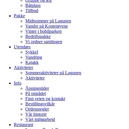
Gruppe og leir
Båtplass
Tillbud
Pakke
Midtsommer på Lagunen
Vandre på Kosterøyene
Vinter i bobilparken
Bedriftspakke
Vi ordner samlingen
Utendørs
Sykkel
Vandring
Kajakk
Aktiviteter
Sommeraktiviteter på Lagunen
Aktiviteter
Info
Åpningstider
På området
Finn veien og kontakt
Bestillingsvilkår
Ordensregler
Vår historie
Vårt miljøarbeid
Restaurant