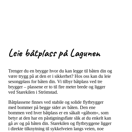
Leie båtplass på Lagunen
Trenger du en brygge hvor du kan legge til båten din og
være trygg på at den er i sikkerhet? Hos oss kan du leie
sesongplass for båten din. Vi tilbyr båtplass ved tre
brygger – plassene er to til fire meter brede og ligger
ved Starekilen i Strömstad.
Båtplassene finnes ved stabile og solide flytbrygger
med bommer på begge sider av båten. Den ene
bommen ved hver båtplass er en såkalt «gåbom», som
betyr at den har en påstigningsflate slik at du enkelt kan
gå av og på båten din. Starekilen og flytbryggene ligger
i direkte tilknytning til sykkelveien langs veien, noe