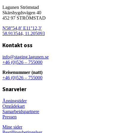
Lagunen Strömstad
Skärsbygdsvägen 40
452 97 STRÖMSTAD
N58°54,8’ E11°12,3′
58.913544, 11.205093
Kontakt oss
info@staging.lagunen.se
+46 (0)526 – 755000
Reisenummer (natt)
+46 (0)526 – 755000
Snarveier
Åpningstider
Områdekart
Samarbeidspartnere
Pressen
Mine sider
Bestillingsbetingelser