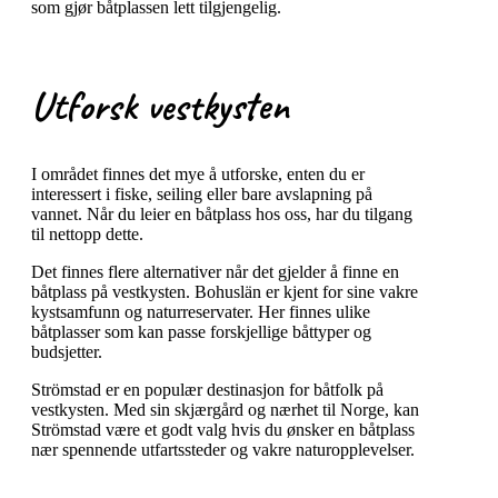
som gjør båtplassen lett tilgjengelig.
Utforsk vestkysten
I området finnes det mye å utforske, enten du er
interessert i fiske, seiling eller bare avslapning på
vannet. Når du leier en båtplass hos oss, har du tilgang
til nettopp dette.
Det finnes flere alternativer når det gjelder å finne en
båtplass på vestkysten. Bohuslän er kjent for sine vakre
kystsamfunn og naturreservater. Her finnes ulike
båtplasser som kan passe forskjellige båttyper og
budsjetter.
Strömstad er en populær destinasjon for båtfolk på
vestkysten. Med sin skjærgård og nærhet til Norge, kan
Strömstad være et godt valg hvis du ønsker en båtplass
nær spennende utfartssteder og vakre naturopplevelser.