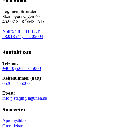
Finn veien
Lagunen Strömstad
Skärsbygdsvägen 40
452 97 STRÖMSTAD
N58°54,8’ E11°12,3′
58.913544, 11.205093
Kontakt oss
Telefon:
+46 (0)526 – 755000
Reisenummer (natt)
0526 – 755000
Epost:
info@staging.lagunen.se
Snarveier
Åpningstider
Områdekart