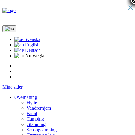
×
Svenska
English
Deutsch
Norwegian
Mine sider
Overnatting
Hytte
Vandrerhjem
Bobil
Camping
Glamping
Sesongcamping