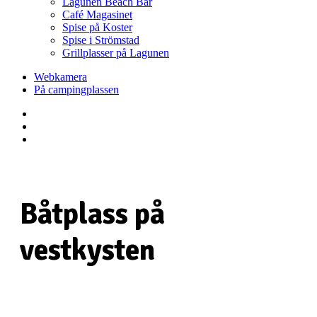
Lagunen Beach Bar
Café Magasinet
Spise på Koster
Spise i Strömstad
Grillplasser på Lagunen
Webkamera
På campingplassen
Båtplass på
vestkysten