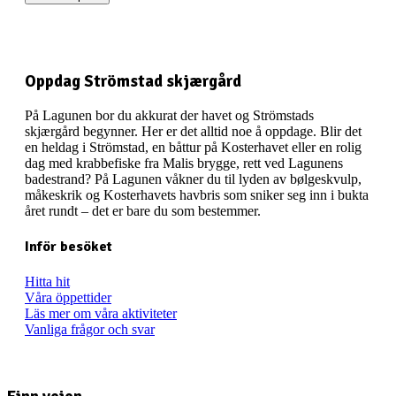
Oppdag Strömstad skjærgård
På Lagunen bor du akkurat der havet og Strömstads
skjærgård begynner. Her er det alltid noe å oppdage. Blir det
en heldag i Strömstad, en båttur på Kosterhavet eller en rolig
dag med krabbefiske fra Malis brygge, rett ved Lagunens
badestrand? På Lagunen våkner du til lyden av bølgeskvulp,
måkeskrik og Kosterhavets havbris som sniker seg inn i bukta
året rundt – det er bare du som bestemmer.
Inför besöket
Hitta hit
Våra öppettider
Läs mer om våra aktiviteter
Vanliga frågor och svar