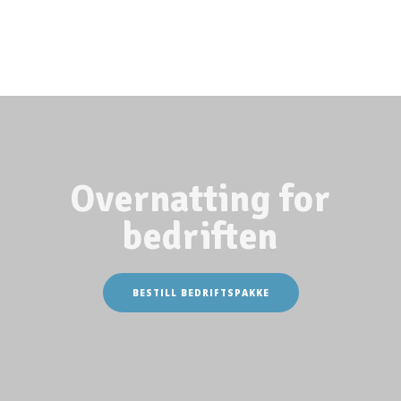
Grillplasser på Lagunen
Webkamera
På campingplassen
Overnatting for
bedriften
BESTILL BEDRIFTSPAKKE