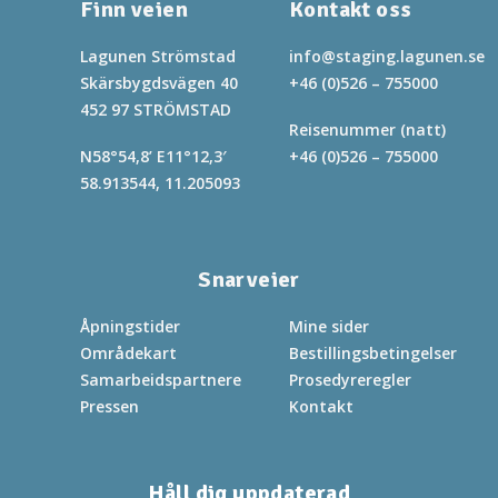
Finn veien
Kontakt oss
Lagunen Strömstad
info@staging.lagunen.se
Skärsbygdsvägen 40
+46 (0)526 – 755000
452 97 STRÖMSTAD
Reisenummer (natt)
N58°54,8’ E11°12,3′
+46 (0)526 – 755000
58.913544, 11.205093
Snarveier
Åpningstider
Mine sider
Områdekart
Bestillingsbetingelser
Samarbeidspartnere
Prosedyreregler
Pressen
Kontakt
Håll dig uppdaterad