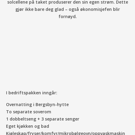
solcellene på taket produserer den sin egen strøm. Dette
gjør ikke bare deg glad – også økonomisjefen blir
fornøyd.
I bedriftspakken inngår:
Overnatting i Bergsbyn-hytte
To separate soverom
1 dobbeltseng + 3 separate senger
Eget kjøkken og bad
Kjøleskap/fryser/komfyr/mikrobølgeovn/oppvaskmaskin