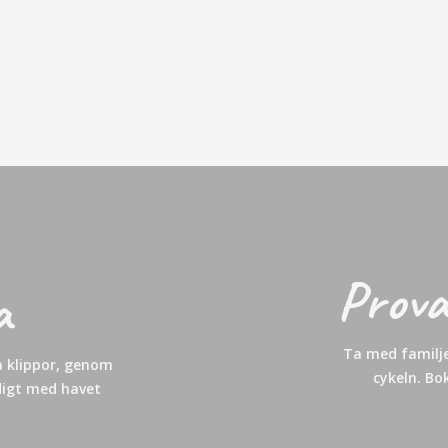
Prova
a
Ta med familje
a klippor, genom
cykeln. Bo
digt med havet