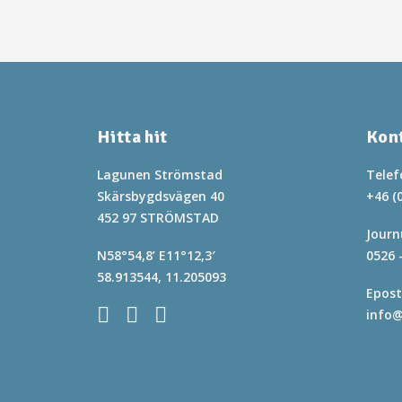
Hitta hit
Kon
Lagunen Strömstad
Telef
Skärsbygdsvägen 40
+46 (
452 97 STRÖMSTAD
Journ
N58°54,8’ E11°12,3′
0526 
58.913544, 11.205093
Epost
info@