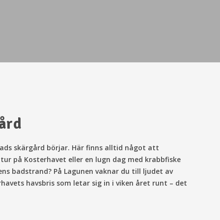
gård
ds skärgård börjar. Här finns alltid något att
ttur på Kosterhavet eller en lugn dag med krabbfiske
ens badstrand? På Lagunen vaknar du till ljudet av
vets havsbris som letar sig in i viken året runt – det