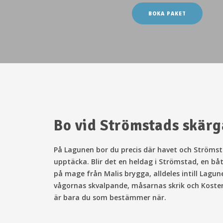
BOKA PAKET
Bo vid Strömstads skär
På Lagunen bor
du precis där havet och Strömsta
upptäcka. Blir det en heldag i Strömstad, en bå
på mage från Malis brygga, alldeles intill Lagun
vågornas skvalpande, måsarnas skrik och Kosterha
är bara du som bestämmer när.