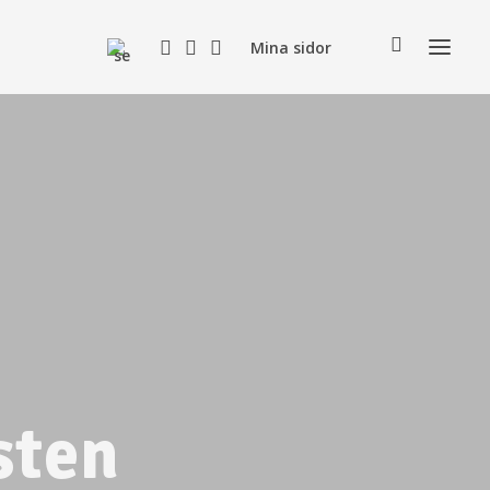
Mina sidor
sten