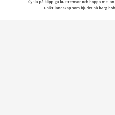
Cykla på klippiga kustremsor och hoppa mellan 
unikt landskap som bjuder på karg bohus
Vandring
Cykling
Kajak
Båtturer
Fiske