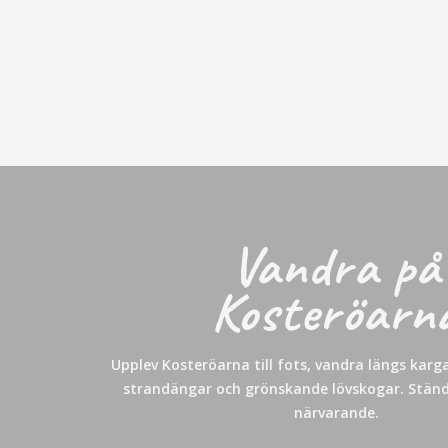
Vandra på
Kosteröarn
Upplev Kosteröarna till fots, vandra längs karg
strandängar och grönskande lövskogar. Stän
närvarande.