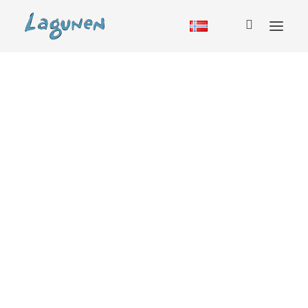
Overnatting
Hytte
Vandrerhjem
Bobil
Camping
Glamping
Sesongcamping