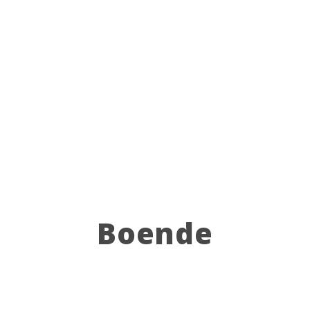
Grillplasser på Lagunen
Webkamera
På campingplassen
Boende